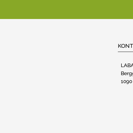
KONT
LABA
Berg
1090
TERMINE
ÜBER U