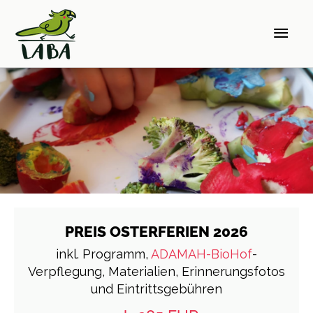
Zum
Hau
Inhalt
springen
PREIS OSTERFERIEN 2026
inkl. Programm,
ADAMAH-BioHof
-
Verpflegung, Materialien, Erinnerungsfotos
und Eintrittsgebühren