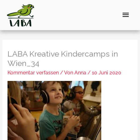
Zum
Hau
Inhalt
springen
LABA Kreative Kindercamps in
Wien_34
Kommentar verfassen
/ Von
Anna
/
10 Juni 2020