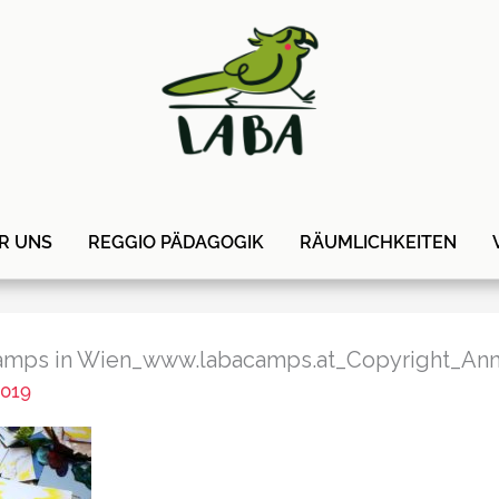
R UNS
REGGIO PÄDAGOGIK
RÄUMLICHKEITEN
camps in Wien_www.labacamps.at_Copyright_An
2019