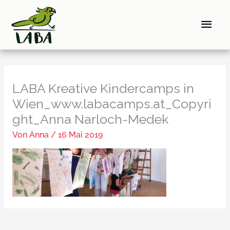
Zum
Hau
Inhalt
springen
LABA Kreative Kindercamps in
Wien_www.labacamps.at_Copyri
ght_Anna Narloch-Medek
Von
Anna
/
16 Mai 2019