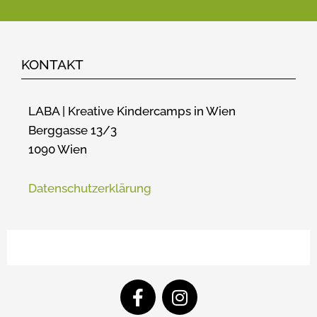
KONTAKT
LABA | Kreative Kindercamps in Wien
Berggasse 13/3
1090 Wien
Datenschutzerklärung
F
I
a
n