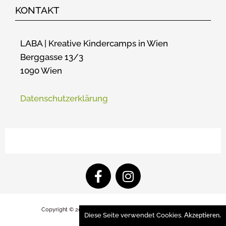
KONTAKT
LABA | Kreative Kindercamps in Wien
Berggasse 13/3
1090 Wien
Datenschutzerklärung
F
I
a
n
c
s
e
t
Copyright © 2026
LABA Kreative Kindercamps in Wien
Diese Seite verwendet Cookies.
b
a
Akzeptieren.